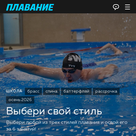
брасс
спина
баттерфляй
рассрочка
ШКОЛА
осень 2026
Выбери свой стиль
Выбери любой из трех стилей плавания и освой его
за 6 занятий!