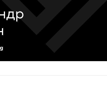
ндр
н
ng