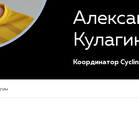
Алекса
Кулаги
Координатор Cycli
гин