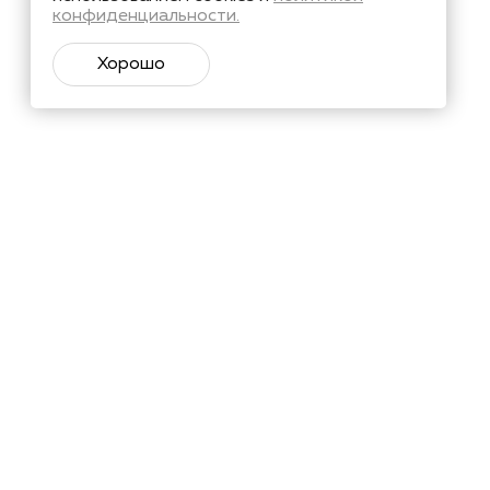
конфиденциальности.
Хорошо
тий и познавательные материалы.
Подписаться
х
в соответствии с
ьных данных
материалов