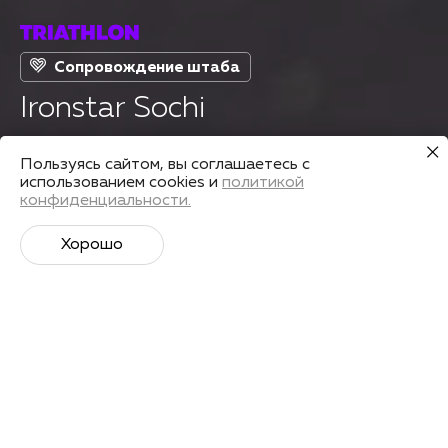
Сопровождение штаба
Ironstar Sochi
Пользуясь сайтом, вы соглашаетесь с
Страна
Дата старта
использованием cookies и
политикой
Россия
08 окт 2023
конфиденциальности.
Хорошо
Подготовиться
Поделиться
О старте