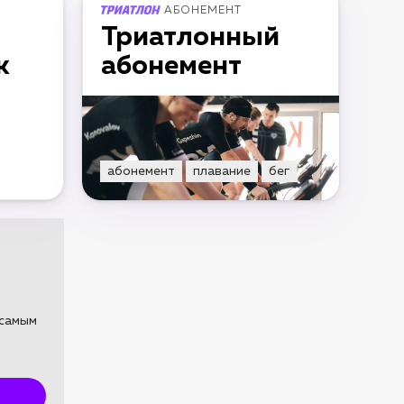
АБОНЕМЕНТ
Триатлонный
к
абонемент
абонемент
плавание
бег
 самым