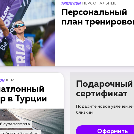
ПЕРСОНАЛЬНЫЕ
Персональный
план тренирово
КЕМП
Подарочный
иатлонный
сертификат
р в Турции
Подарите новое увлечение
близким.
ей суперспорта
Оформить
ктября по 3 ноября