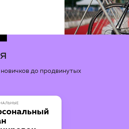
ия
 новичков до продвинутых
НАЛЬНЫЕ
рсональный
ан