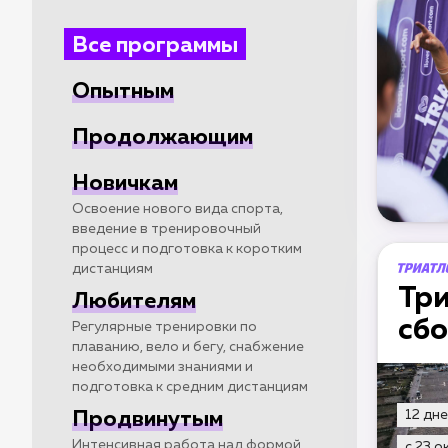
Все программы
Опытным
Продолжающим
Новичкам
Освоение нового вида спорта,
введение в тренировочный
процесс и подготовка к коротким
дистанциям
Тр
Любителям
сбо
Регулярные тренировки по
плаванию, вело и бегу, снабжение
необходимыми знаниями и
подготовка к средним дистанциям
12 дн
Продвинутым
Интенсивная работа над формой,
с 23 о