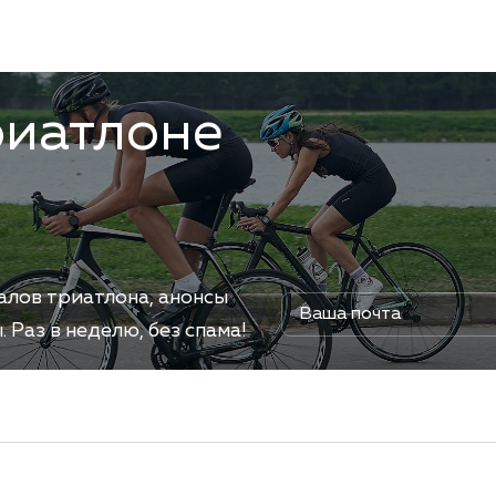
риатлоне
алов триатлона, анонсы
Раз в неделю, без спама!