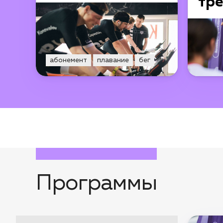
тр
абонемент
плавание
бег
Программы