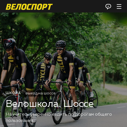
выезд на шоссе
ШКОЛА
Велошкола. Шоссе
Научитесь уверенно ездить по дорогам общего
пользования