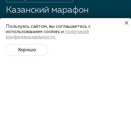
Казанский марафон
Пользуясь сайтом, вы соглашаетесь с
Страна
Дата старта
использованием cookies и
политикой
Россия
21 мая 2023
конфиденциальности.
Хорошо
Подготовиться
Поделиться
О старте
Крупнейший марафон России с одной из
красивейших трасс в Европе. Кроме самого